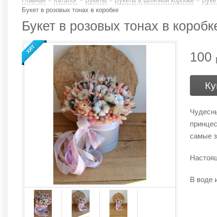
Главная
Каталог
Букеты
Букеты в шляпной коробке
Буке
Букет в розовых тонах в коробке
Букет в розовых тонах в коробк
100
Ку
Чудесны
принцес
самые з
Настоящ
В воде 