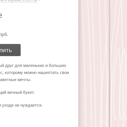
ты в коробке 23/23 см
е
руб.
пить
й друг для маленьких и больших
с, которому можно нашептать свои
аветные мечты.
ий вечный букет.
и уходе не нуждается.