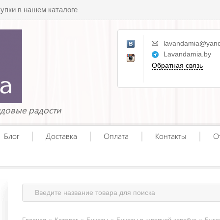
купки в
нашем каталоге
lavandamia@yand
Lavandamia.by
Обратная связь
ндовые радости
Блог
Доставка
Оплата
Контакты
О
»
»
»
»