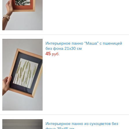
Интерьерное панно "Маша" с пшеницей
без фона 21х30 см
45
руб.
Интерьерное панно из сухоцветов без
фона 35х45 см