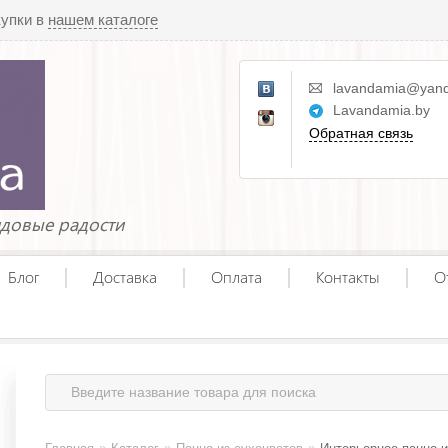
купки в
нашем каталоге
lavandamia@yand
Lavandamia.by
Обратная связь
ндовые радости
Блог
Доставка
Оплата
Контакты
О
»
»
»