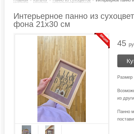
Главная
Каталог
Панно из сухоцветов
Интерьерное панно и
Интерьерное панно из сухоцвет
фона 21х30 см
45
ру
Ку
Размер 
Возможн
из друг
Панно м
постави