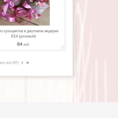
из сухоцветов в джутовом ведерке
D14 (розовый)
64
руб.
ать все (87)