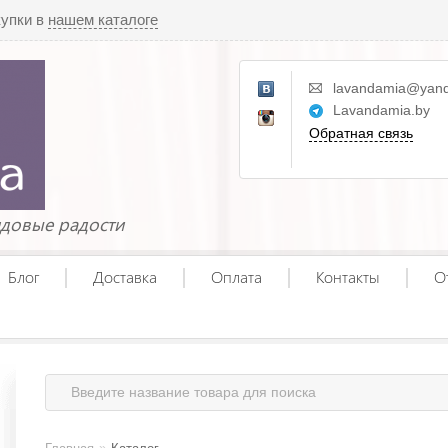
купки в
нашем каталоге
lavandamia@yand
Lavandamia.by
Обратная связь
ндовые радости
Блог
Доставка
Оплата
Контакты
О
»