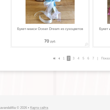
Букет-макси Ocean Dream из сухоцветов
Букет 
70
руб.
1
2
3
4
5
6
7
|
Показ
LavandaMia © 2026 •
Карта сайта